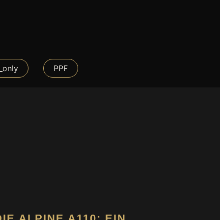
_only
PPF
DIE ALPINE A110: EIN