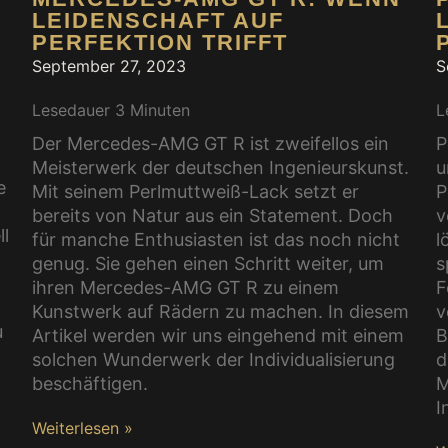
LEIDENSCHAFT AUF
PERFEKTION TRIFFT
September 27, 2023
S
Lesedauer
3
Minuten
L
Der Mercedes-AMG GT R ist zweifellos ein
P
Meisterwerk der deutschen Ingenieurskunst.
u
e
Mit seinem Perlmuttweiß-Lack setzt er
P
bereits von Natur aus ein Statement. Doch
v
ll
für manche Enthusiasten ist das noch nicht
l
genug. Sie gehen einen Schritt weiter, um
s
ihren Mercedes-AMG GT R zu einem
F
n
Kunstwerk auf Rädern zu machen. In diesem
v
u
Artikel werden wir uns eingehend mit einem
B
solchen Wunderwerk der Individualisierung
d
beschäftigen.
M
I
Weiterlesen »