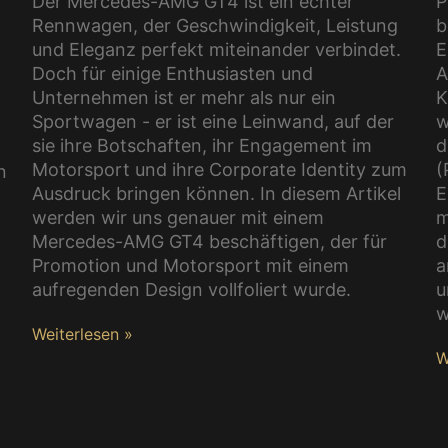
Der Mercedes-AMG GT4 ist ein echter
P
Rennwagen, der Geschwindigkeit, Leistung
b
und Eleganz perfekt miteinander verbindet.
E
Doch für einige Enthusiasten und
A
Unternehmen ist er mehr als nur ein
K
Sportwagen - er ist eine Leinwand, auf der
w
sie ihre Botschaften, ihr Engagement im
d
Motorsport und ihre Corporate Identity zum
(
n
Ausdruck bringen können. In diesem Artikel
E
f
werden wir uns genauer mit einem
m
Mercedes-AMG GT4 beschäftigen, der für
d
Promotion und Motorsport mit einem
a
aufregenden Design vollfoliert wurde.
u
w
Weiterlesen »
W