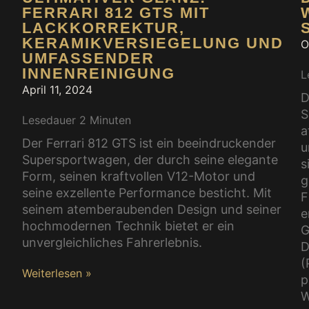
FERRARI 812 GTS MIT
LACKKORREKTUR,
KERAMIKVERSIEGELUNG UND
O
UMFASSENDER
INNENREINIGUNG
L
April 11, 2024
D
S
Lesedauer
2
Minuten
a
Der Ferrari 812 GTS ist ein beeindruckender
u
Supersportwagen, der durch seine elegante
s
Form, seinen kraftvollen V12-Motor und
g
seine exzellente Performance besticht. Mit
F
seinem atemberaubenden Design und seiner
e
hochmodernen Technik bietet er ein
G
unvergleichliches Fahrerlebnis.
D
(
Weiterlesen »
p
W