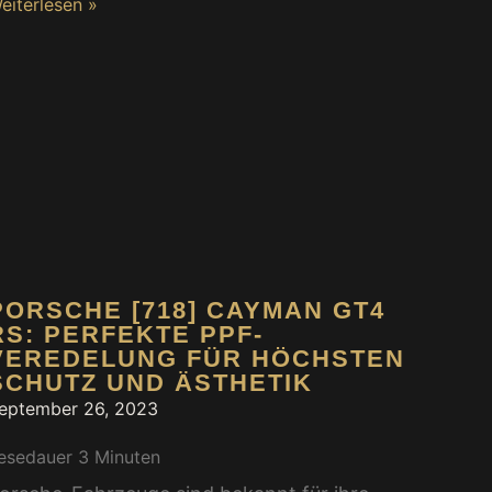
eiterlesen »
PORSCHE [718] CAYMAN GT4
RS: PERFEKTE PPF-
VEREDELUNG FÜR HÖCHSTEN
SCHUTZ UND ÄSTHETIK
eptember 26, 2023
esedauer
3
Minuten