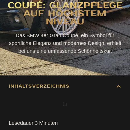
COUPÉ: GLANZPFLEGE
AUF HÖCHSTEM
NIVEAU
Das BMW 4er Gran Coupé, ein Symbol für
sportliche Eleganz und modernes Design, erhielt
bei uns eine umfassende Schönheitskur.
INHALTSVERZEICHNIS
Lesedauer
3
Minuten