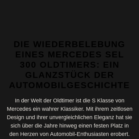
Z
u
m
I
n
h
DIE WIEDERBELEBUNG
a
EINES MERCEDES SEL
l
300 OLDTIMERS: EIN
t
s
GLANZSTÜCK DER
p
AUTOMOBILGESCHICHTE
r
i
n
In der Welt der Oldtimer ist die S Klasse von
g
Mercedes ein wahrer Klassiker. Mit ihrem zeitlosen
e
Design und ihrer unvergleichlichen Eleganz hat sie
n
sich über die Jahre hinweg einen festen Platz in
den Herzen von Automobil-Enthusiasten erobert.