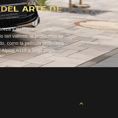
 DEL ARTE DE
gereza y su impresionante
 tan valioso, la protección de
do, como la película protectora
l Alpine A110 a largo plazo.