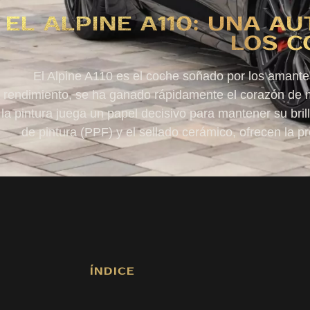
EL ALPINE A110: UNA A
LOS C
El Alpine A110 es el coche soñado por los amantes
rendimiento, se ha ganado rápidamente el corazón de mu
la pintura juega un papel decisivo para mantener su bril
de pintura (PPF) y el sellado cerámico, ofrecen la pr
ÍNDICE