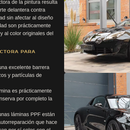
tora de la pintura resulta
rte delantera contra
d sin afectar al diseño
idad son prácticamente
 y al color originales del
ECTORA PARA
una excelente barrera
os y partículas de
lámina es prácticamente
conserva por completo la
gunas láminas PPF están
autorreparación que hace
an por sí solos con el