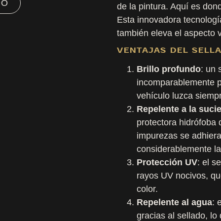
DO
de la pintura. Aquí es don
Esta innovadora tecnología
también eleva el aspecto v
VENTAJAS DEL SELL
Brillo profundo
: un 
incomparablemente pr
vehículo luzca siem
Repelente a la suci
protectora hidrófoba 
impurezas se adhieran 
considerablemente la
Protección UV
: el s
rayos UV nocivos, qu
color.
Repelente al agua
: 
gracias al sellado, lo